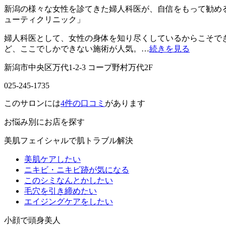
新潟の様々な女性を診てきた婦人科医が、自信をもって勧め
ューティクリニック」
婦人科医として、女性の身体を知り尽くしているからこそで
ど、ここでしかできない施術が人気。…
続きを見る
新潟市中央区万代1-2-3 コープ野村万代2F
025-245-1735
このサロンには
4件
の口コミ
があります
お悩み別にお店を探す
美肌フェイシャルで肌トラブル解決
美肌ケアしたい
ニキビ・ニキビ跡が気になる
このシミなんとかしたい
毛穴を引き締めたい
エイジングケアをしたい
小顔で頭身美人