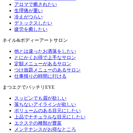
アロマで癒されたい
生理痛が重い
冷えがつらい
デトックスしたい
疲労を癒したい
ネイル&ボディーアートサロン
他とは違ったお洒落をしたい
とにかくお得で上手なサロン
定額メニューがあるサロン
つけ放題メニューのあるサロン
仕事帰りの時間に行ける
まつエクでパッチリEYE
スッピンでも眉が欲しい
落ちないアイラインが欲しい
ボリュームのある目元にしたい
上品でナチュラルな目元にしたい
エクステの種類が豊富
メンテナンスがお得なところ