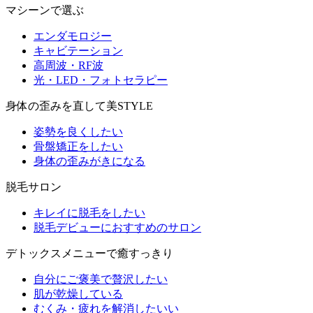
マシーンで選ぶ
エンダモロジー
キャビテーション
高周波・RF波
光・LED・フォトセラピー
身体の歪みを直して美STYLE
姿勢を良くしたい
骨盤矯正をしたい
身体の歪みがきになる
脱毛サロン
キレイに脱毛をしたい
脱毛デビューにおすすめのサロン
デトックスメニューで癒すっきり
自分にご褒美で贅沢したい
肌が乾燥している
むくみ・疲れを解消したいい