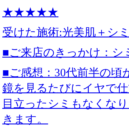
★★★★★
受けた施術:
光美肌＋シ
■ご来店のきっかけ：
シ
■ご感想：
30代前半の
鏡を見るたびにイヤで仕
目立ったシミもなくなり
きます。