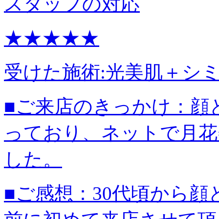
スタッフの対応
★★★★★
受けた施術:
光美肌＋シ
■ご来店のきっかけ：
顔
っており、ネットで月花
した。
■ご感想：
30代頃から