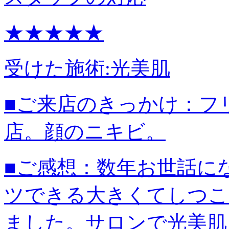
★★★★★
受けた施術:
光美肌
■ご来店のきっかけ：
フ
店。顔のニキビ。
■ご感想：
数年お世話に
ツできる大きくてしつこ
ました。サロンで光美肌