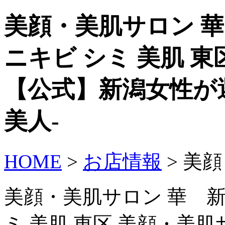
美顔・美肌サロン 
ニキビ シミ 美肌 東
【公式】新潟女性が選
美人-
HOME
>
お店情報
> 美
美顔・美肌サロン 華 新
ミ 美肌 東区 美顔・美肌