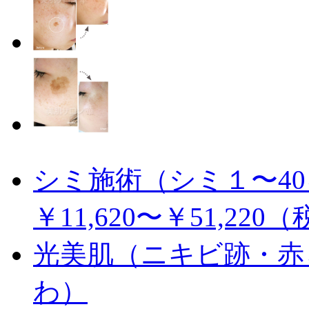
シミ施術（シミ１〜4
￥11,620〜￥51,2
光美肌（ニキビ跡・赤
わ）