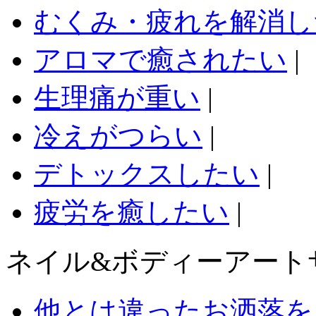
むくみ・疲れを解消し
アロマで癒されたい
|
生理痛が重い
|
冷えがつらい
|
デトックスしたい
|
疲労を癒したい
|
ネイル&ボディーアート
他とは違ったお洒落を