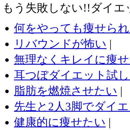
もう失敗しない!!ダイ
何をやっても痩せられ
リバウンドが怖い
|
無理なくキレイに痩せ
耳つぼダイエット試
脂肪を燃焼させたい
|
先生と2人3脚でダイ
健康的に痩せたい
|