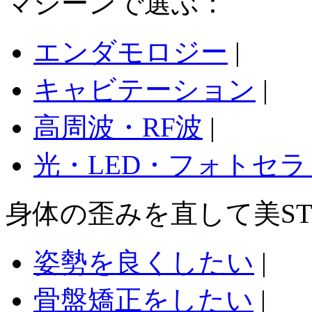
マシーンで選ぶ：
エンダモロジー
|
キャビテーション
|
高周波・RF波
|
光・LED・フォトセラ
身体の歪みを直して美ST
姿勢を良くしたい
|
骨盤矯正をしたい
|