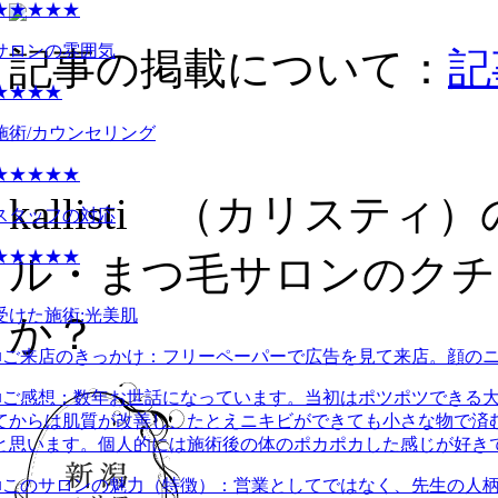
★★★★★
サロンの雰囲気
記事の掲載について：
記
★★★★
施術/カウンセリング
★★★★★
kallisti （カリス
スタッフの対応
★★★★★
ル・まつ毛サロンのクチ
受けた施術:
光美肌
か？
■ご来店のきっかけ：
フリーペーパーで広告を見て来店。顔の
■ご感想：
数年お世話になっています。当初はポツポツできる
てからは肌質が改善し、たとえニキビができても小さな物で済
と思います。個人的には施術後の体のポカポカした感じが好き
■このサロンの魅力（特徴）：
営業としてではなく、先生の人