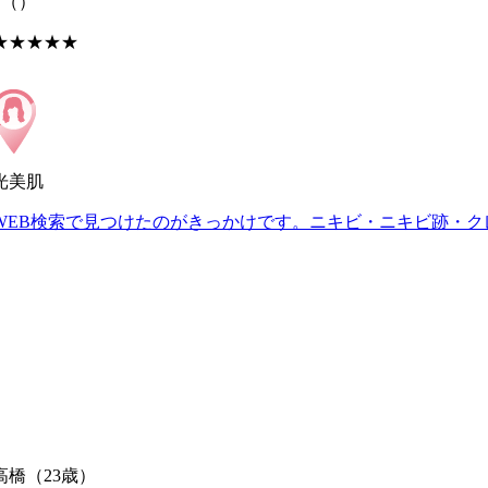
S
（）
★★★★★
光美肌
WEB検索で見つけたのがきっかけです。ニキビ・ニキビ跡・ク
高橋
（23歳）