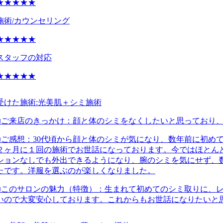
★★★★★
施術/カウンセリング
★★★★★
スタッフの対応
★★★★★
受けた施術:
光美肌＋シミ施術
■ご来店のきっかけ：
顔と体のシミをなくしたいと思っており
■ご感想：
30代頃から顔と体のシミが気になり、数年前に初め
２ヶ月に１回の施術でお世話になっております。今ではほとん
ションなしでも外出できるようになり、腕のシミを気にせず、
たです。洋服を選ぶのが楽しくなりました。
■このサロンの魅力（特徴）：
生まれて初めてのシミ取りに、
いので大変安心しております。これからもお世話になりたいと