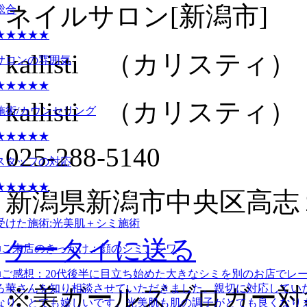
ネイルサロン
[新潟市]
総合
★★★★★
kallisti （カリスティ）
サロンの雰囲気
★★★★★
kallisti （カリスティ）
施術/カウンセリング
★★★★★
025-288-5140
スタッフの対応
★★★★★
新潟県新潟市中央区高志１
受けた施術:
光美肌＋シミ施術
ケータイに送る
■ご来店のきっかけ：
顔のシミ、シワ
■ご感想：
20代後半に目立ち始めた大きなシミを別のお店でレ
ろ華さんを知り相談させていただきました。親切に対応してい
※美ガールズブロガー対
なり、とても嬉しいです。光美肌も肌の調子がとても良くなり