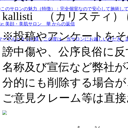
■このサロンの魅力（特徴）：
完全個室なので安心して施術し
kallisti （カリス
Re: 美顔・美肌サロン 華 からの返信
※投稿やアンケートをそ
マーブルとクッピ様 この度は、当サロンにお越しいただき、
謗中傷や、公序良俗に反
名称及び宣伝など弊社が
分的にも削除する場合が
ご意見クレーム等は直接