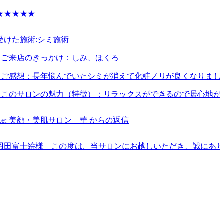
★★★★★
受けた施術:
シミ施術
■ご来店のきっかけ：
しみ、ほくろ
■ご感想：
長年悩んでいたシミが消えて化粧ノリが良くなりま
■このサロンの魅力（特徴）：
リラックスができるので居心地
Re: 美顔・美肌サロン 華 からの返信
羽田富士絵様 この度は、当サロンにお越しいただき、誠にあ