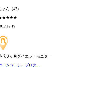
じょん
（47）
★★★★★
017.12.19
夢花３ヶ月ダイエットモニター
ホームページ、ブログ…