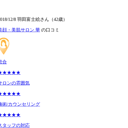
2018/12/8 羽田富士絵さん（42歳）
美顔・美肌サロン 華
の口コミ
総合
★★★★★
サロンの雰囲気
★★★★★
施術/カウンセリング
★★★★★
スタッフの対応