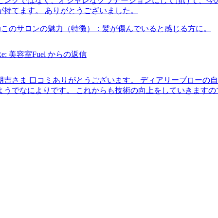
ピンクではなく、オシャレなグラデーションにして頂けて、今
が持てます。 ありがとうございました。
■このサロンの魅力（特徴）：
髪が傷んでいると感じる方に。
Re: 美容室Fuel からの返信
朋吉さま 口コミありがとうございます。 ディアリーブローの
ようでなによりです。 これからも技術の向上をしていきます