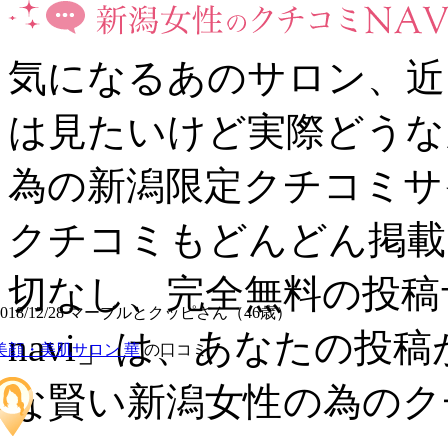
気になるあのサロン、近
は見たいけど実際どうな
為の新潟限定クチコミサ
クチコミもどんどん掲載
切なし、完全無料の投稿
2018/12/28 マーブルとクッピさん（46歳）
navi」は、あなたの投
美顔・美肌サロン 華
の口コミ
な賢い新潟女性の為のク