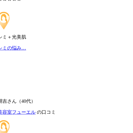
シミ＋光美肌
シミの悩み…
朋吉さん（40代）
美容室フューエル
の口コミ