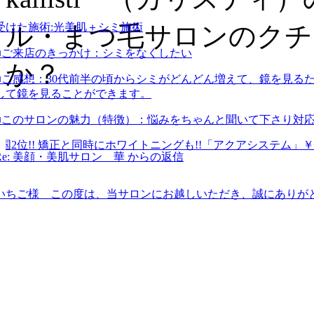
ル・まつ毛サロンのクチ
受けた施術:
光美肌＋シミ施術
■ご来店のきっかけ：
シミをなくしたい
か？
■ご感想：
30代前半の頃からシミがどんどん増えて、鏡を見る
して鏡を見ることができます。
■このサロンの魅力（特徴）：
悩みをちゃんと聞いて下さり対
Re: 美顔・美肌サロン 華 からの返信
いちご様 この度は、当サロンにお越しいただき、誠にありが