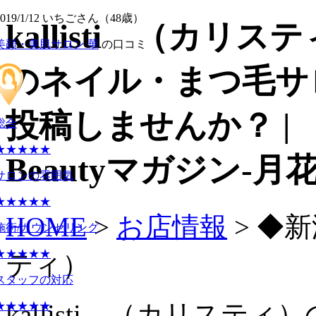
2019/1/12 いちごさん（48歳）
kallisti （カ
美顔・美肌サロン 華
の口コミ
のネイル・まつ毛サ
投稿しませんか？ |
総合
★★★★★
Beautyマガジン-月
サロンの雰囲気
★★★★★
HOME
>
お店情報
> ◆新
施術/カウンセリング
★★★★★
ティ）
スタッフの対応
kallisti （カリス
★★★★★