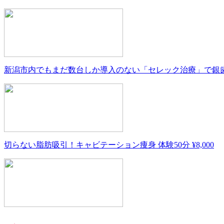
新潟市内でもまだ数台しか導入のない「セレック治療」で銀歯を白
切らない脂肪吸引！キャビテーション痩身 体験50分 ¥8,000