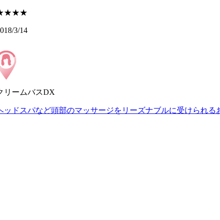
★★★★
018/3/14
クリームバスDX
ヘッドスパなど頭部のマッサージをリーズナブルに受けられる