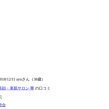
2018/12/11 ayuさん（38歳）
美顔・美肌サロン 華
の口コミ
総合