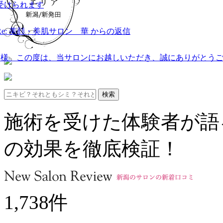
受けられます
Re: 美顔・美肌サロン 華 からの返信
S様 この度は、当サロンにお越しいただき、誠にありがとうご
施術を受けた体験者が語
の効果を徹底検証！
1,738
件