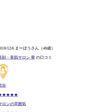
2018/12/6 まーぼうさん（48歳）
美顔・美肌サロン 華
の口コミ
総合
★★★★★
サロンの雰囲気