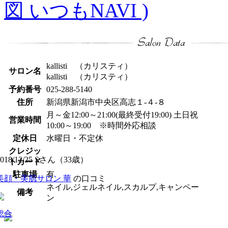
図 いつもNAVI )
kallisti （カリスティ）
サロン名
kallisti （カリスティ）
予約番号
025-288-5140
住所
新潟県新潟市中央区高志１-４-８
月～金12:00～21:00(最終受付19:00) 土日祝
営業時間
10:00～19:00 ※時間外応相談
定休日
水曜日・不定休
クレジッ
2018/12/25 Sさん（33歳）
トカード
駐車場
有
美顔・美肌サロン 華
の口コミ
ネイル,ジェルネイル,スカルプ,キャンペー
備考
ン
総合