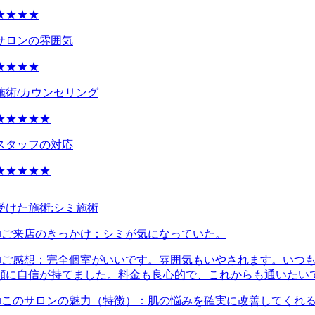
★★★★
サロンの雰囲気
★★★★
施術/カウンセリング
★★★★★
スタッフの対応
★★★★★
受けた施術:
シミ施術
■ご来店のきっかけ：
シミが気になっていた。
■ご感想：
完全個室がいいです。雰囲気もいやされます。いつ
顔に自信が持てました。料金も良心的で、これからも通いたい
■このサロンの魅力（特徴）：
肌の悩みを確実に改善してくれ