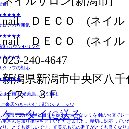
ネイルサロン
[新潟市]
総合
★★★★★
nail ＤＥＣＯ (ネイル
サロンの雰囲気
★★★★★
nail ＤＥＣＯ (ネイル
施術/カウンセリング
025-240-4647
★★★★★
スタッフの対応
新潟県新潟市中央区八千
★★★★★
イス ３Ｆ
受けた施術:
光美肌＋シミ施術
■ご来店のきっかけ：
顔のシミ、シワ
ケータイに送る
■ご感想：
20代後半に目立ち始めた大きなシミを別のお店でレ
ろ華さんを知り相談させていただきました。親切に対応してい
なり、とても嬉しいです。光美肌も肌の調子がとても良くなり