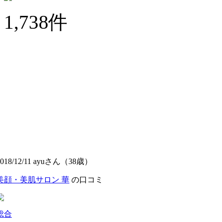
1,738
件
2018/12/11 ayuさん（38歳）
美顔・美肌サロン 華
の口コミ
総合