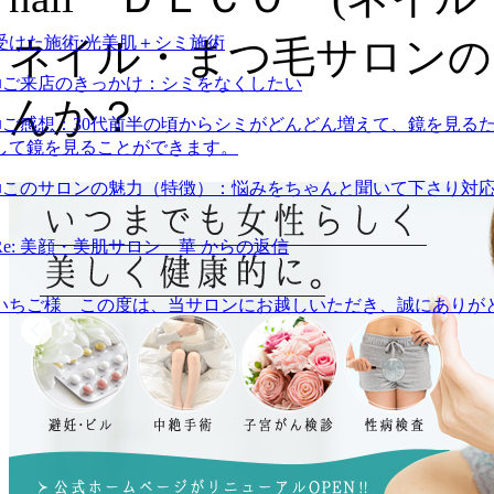
ネイル・まつ毛サロンの
受けた施術:
光美肌＋シミ施術
■ご来店のきっかけ：
シミをなくしたい
んか？
■ご感想：
30代前半の頃からシミがどんどん増えて、鏡を見る
して鏡を見ることができます。
■このサロンの魅力（特徴）：
悩みをちゃんと聞いて下さり対
Re: 美顔・美肌サロン 華 からの返信
いちご様 この度は、当サロンにお越しいただき、誠にありが