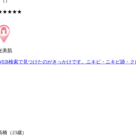
S
（）
★★★★★
光美肌
WEB検索で見つけたのがきっかけです。ニキビ・ニキビ跡・ク
高橋
（23歳）