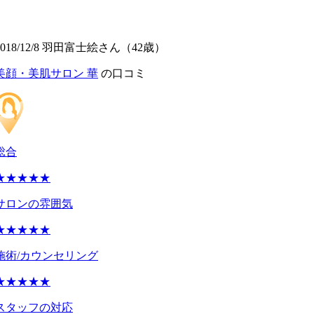
2018/12/8 羽田富士絵さん（42歳）
美顔・美肌サロン 華
の口コミ
総合
★★★★★
サロンの雰囲気
★★★★★
施術/カウンセリング
★★★★★
スタッフの対応