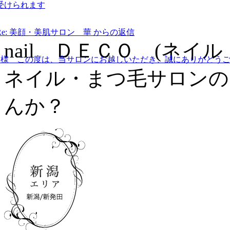
受けられます
Re: 美顔・美肌サロン 華 からの返信
nail ＤＥＣＯ (ネ
S様 この度は、当サロンにお越しいただき、誠にありがとうご
ネイル・まつ毛サロンの
んか？