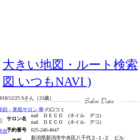
大きい地図・ルート検索
図 いつもNAVI )
2018/12/25 Sさん（33歳）
美顔・美肌サロン 華
の口コミ
nail ＤＥＣＯ (ネイル デコ)
サロン名
nail ＤＥＣＯ (ネイル デコ)
予約番号
025-240-4647
総合
新潟県新潟市中央区八千代２-１-２ ビル