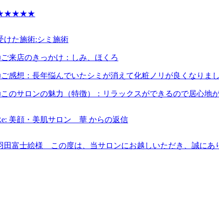
★★★★★
受けた施術:
シミ施術
■ご来店のきっかけ：
しみ、ほくろ
■ご感想：
長年悩んでいたシミが消えて化粧ノリが良くなりま
■このサロンの魅力（特徴）：
リラックスができるので居心地
Re: 美顔・美肌サロン 華 からの返信
羽田富士絵様 この度は、当サロンにお越しいただき、誠にあ