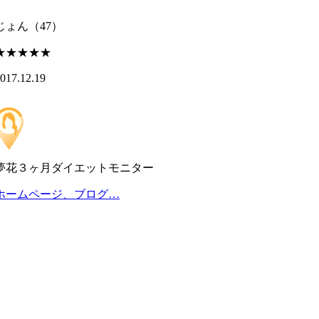
じょん
（47）
★★★★★
017.12.19
夢花３ヶ月ダイエットモニター
ホームページ、ブログ…