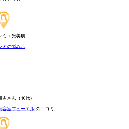
シミ＋光美肌
シミの悩み…
朋吉さん（40代）
美容室フューエル
の口コミ