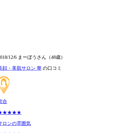
2018/12/6 まーぼうさん（48歳）
美顔・美肌サロン 華
の口コミ
総合
★★★★★
サロンの雰囲気