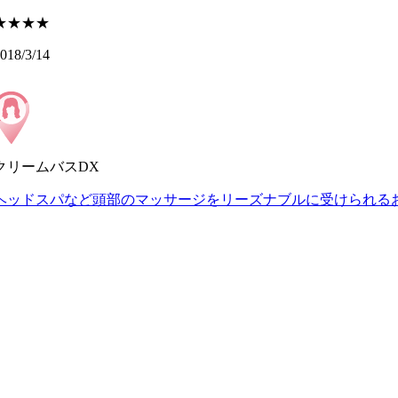
★★★★
018/3/14
クリームバスDX
ヘッドスパなど頭部のマッサージをリーズナブルに受けられる