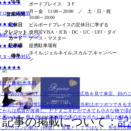
住所
★★★★★
ボードプレイス ３Ｆ
月～金 11:00～20:00 ／ 土・日・祝
サロンの雰囲気
営業時間
10:00～20:00
★★★★
定休日
ビルボードプレイスの定休日に準ずる
クレジット
使用可VISA・JCB・DC・UC・UFJ・ダイ
施術/カウンセリング
カード
ナース・マスター
駐車場
提携駐車場有
★★★★★
ネイル,ジェルネイル,スカルプ,キャンペー
備考
スタッフの対応
ン
★★★★★
受けた施術:
光美肌
■ご来店のきっかけ：
フリーペーパーで広告を見て来店。顔の
■ご感想：
数年お世話になっています。当初はポツポツできる
てからは肌質が改善し、たとえニキビができても小さな物で済
と思います。個人的には施術後の体のポカポカした感じが好き
記事の掲載について：
記
■このサロンの魅力（特徴）：
営業としてではなく、先生の人