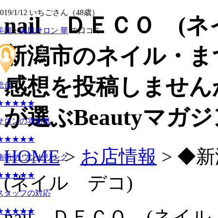
2019/1/12 いちごさん（48歳）
nail ＤＥＣＯ 
美顔・美肌サロン 華
の口コミ
新潟市のネイル・ま
感想を投稿しませんか
総合
★★★★★
が選ぶBeautyマガ
サロンの雰囲気
★★★★★
HOME
>
お店情報
> ◆
施術/カウンセリング
★★★★★
(ネイル デコ)
スタッフの対応
nail ＤＥＣＯ (ネ
★★★★★