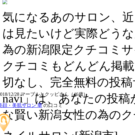
気になるあのサロン、近
は見たいけど実際どうな
為の新潟限定クチコミサ
クチコミもどんどん掲載
切なし、完全無料の投稿
2018/12/28 マーブルとクッピさん（46歳）
navi」は、あなたの投
美顔・美肌サロン 華
の口コミ
な賢い新潟女性の為のク