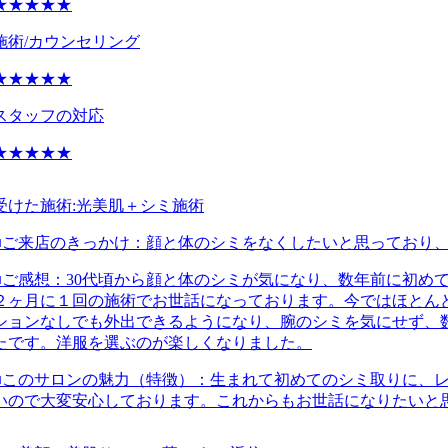
★★★★★
施術/カウンセリング
★★★★★
スタッフの対応
★★★★★
受けた施術:
光美肌＋シミ施術
■ご来店のきっかけ：
顔と体のシミをなくしたいと思っており
■ご感想：
30代頃から顔と体のシミが気になり、数年前に初め
２ヶ月に１回の施術でお世話になっております。今ではほとん
ションなしでも外出できるようになり、腕のシミを気にせず、
たです。洋服を選ぶのが楽しくなりました。
■このサロンの魅力（特徴）：
生まれて初めてのシミ取りに、
いので大変安心しております。これからもお世話になりたいと