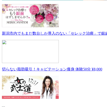
新潟市内でもまだ数台しか導入のない「セレック治療」で銀歯を白
切らない脂肪吸引！キャビテーション痩身 体験50分 ¥8,000