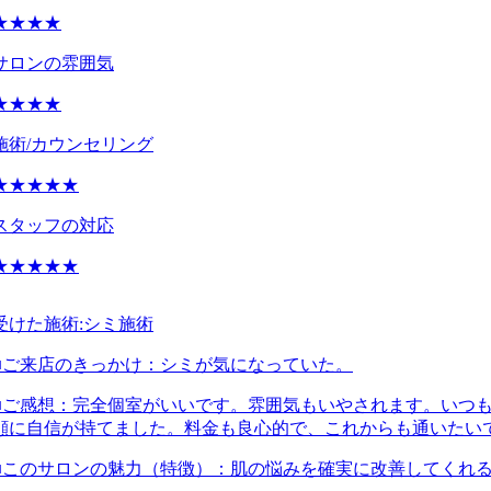
★★★★
サロンの雰囲気
★★★★
施術/カウンセリング
★★★★★
スタッフの対応
★★★★★
受けた施術:
シミ施術
■ご来店のきっかけ：
シミが気になっていた。
■ご感想：
完全個室がいいです。雰囲気もいやされます。いつ
顔に自信が持てました。料金も良心的で、これからも通いたい
■このサロンの魅力（特徴）：
肌の悩みを確実に改善してくれ