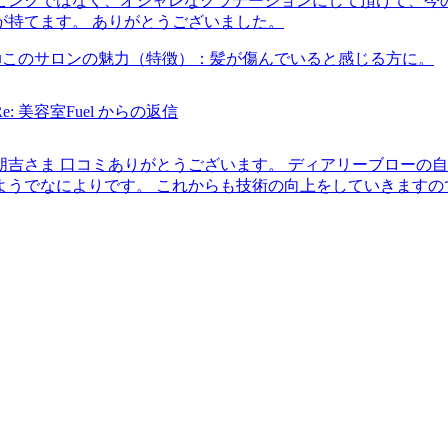
ピンクではなく、オシャレなグラデーションにして頂けて、今
が持てます。 ありがとうございました。
■このサロンの魅力（特徴）：
髪が傷んでいると感じる方に。
Re: 美容室Fuel からの返信
朋吉さま 口コミありがとうございます。 ディアリーブローの
ようでなによりです。 これからも技術の向上をしていきます