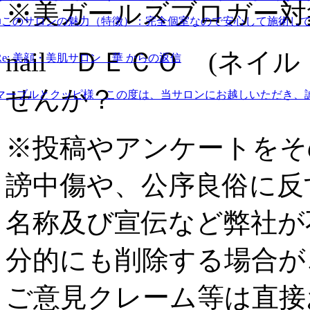
※美ガールズブロガー対
■このサロンの魅力（特徴）：
完全個室なので安心して施術し
nail ＤＥＣＯ (ネイ
Re: 美顔・美肌サロン 華 からの返信
せんか？
マーブルとクッピ様 この度は、当サロンにお越しいただき、
※投稿やアンケートをそ
謗中傷や、公序良俗に反
名称及び宣伝など弊社が
分的にも削除する場合が
ご意見クレーム等は直接