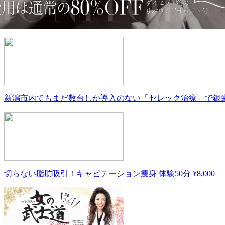
に先着限定3名様まで】☆夢花ダイエットモニター募集☆1か月
大変身♪
10年アクアシステム実績…全国2位!! 矯正と同時にホワイトニングも
新潟市内でもまだ数台しか導入のない「セレック治療」で銀歯を白
切らない脂肪吸引！キャビテーション痩身 体験50分 ¥8,000