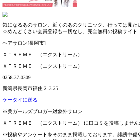
気になるあのサロン、近くのあのクリニック、行っては見た
☆めんどくさい会員登録も一切なし、完全無料の投稿サイト「
ヘアサロン
[長岡市]
ＸＴＲＥＭＥ （エクストリーム）
ＸＴＲＥＭＥ （エクストリーム）
0258-37-0309
新潟県長岡市福住２-3-25
ケータイに送る
※美ガールズブロガー対象外サロン
ＸＴＲＥＭＥ （エクストリーム） に口コミを投稿しません
宮温活」で心も身体も元気に!!ベビ♡待ちコース 80分通常¥4,800→
※投稿やアンケートをそのまま掲載しております。誹謗中傷