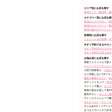
エリア別にお店を探す
新潟エリア（新潟市、新
カテゴリー別にお店を探
新潟のエステサロン
|
新
新潟のボディアート
|
新
新潟の歯のホワイトニン
症例別にお店を探す
フェイシャルの症例
|
ボ
今すぐ予約できるサロン
今すぐ予約可のエステサ
今すぐ予約可の耳つぼダ
お悩み別にお店を探す
美肌フェイシャルで肌ト
エイジングケアをしたい
小顔で頭身美人：
小顔に
もう失敗しない!!ダイエ
脂肪を燃焼させたい
|
先
ボディメイキング：
部分
マシーンで選ぶ：
エンダ
身体の歪みを直して美ST
脱毛サロン：
キレイに脱
デトックスメニューで癒
冷えがつらい
|
デトック
ネイル&ボディーアート
まつエクでパッチリEYE