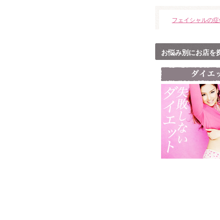
夢花-YuMeKa-
の口コミ
フェイシャルの症
食生活を見直す良いきっかけになっ
た。食べながらのダイエットはストレ
スフリー。代謝も良くなりもう少し頑
張ろうと思う！
お悩み別にお店を
総合
★★★★★
夢花-YuMeKa-
の口コミ
食生活を変えてから少しずつ体重、体
脂肪が減ってきてよかった。ヨサに入
ることで面白いぐらいに体重が落ちて
よかったです。
総合
★★★★★
2016/09/13
美容室フューエル
の口コミ
残念ながら、思ったような施術の効果
を得られませんでした。 ですが、その
件を美容室Fuel さんに相談したとこ
ろ、 とても親切な対応をしてい頂き、
とても感謝しています。…
総合
★★★★
2016/09/13
美容室フューエル
の口コミ