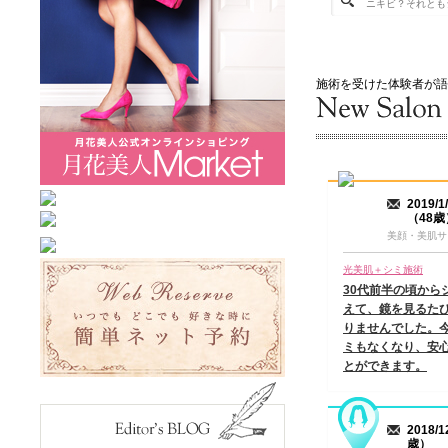
美顔・美肌サロン 華
の口コミ
長年ニキビに悩んでおり、エステや皮
膚科でいろんな施術・治療・塗り薬・
飲み薬を試しましたが効果がなく、レ
施術を受けた体験者が語
ーザー治療するしかないのかと思って
いた時、こちらのサロンを見つけまし
た。価格も安く、ダメ元で試してみよ
うと思い施術を受けました。１回目か
ら肌の弾力が違うことを実感し、鼻・
小鼻の毛穴も目立たなくなって…
総合
★★★★★
2019/
2018/3/14
（48歳
美容室フューエル
の口コミ
美顔・美肌サ
カウンセリングからマッサージまでと
ても丁寧に施術していただきました。
光美肌＋シミ施術
施術後は頭が軽くなったような感じが
30代前半の頃から
して、私はとても満足できました。ス
えて、鏡を見るた
タイリングのアドバイスをいただいた
りませんでした。
り、よりリラックスできるような心配
ミもなくなり、安
りがあったりして嬉しかったです。…
とができます。
総合
★★★★
2017.12.19
夢花-YuMeKa-
の口コミ
2018/
夢花３ヶ月ダイエットモニター結果＊
歳）