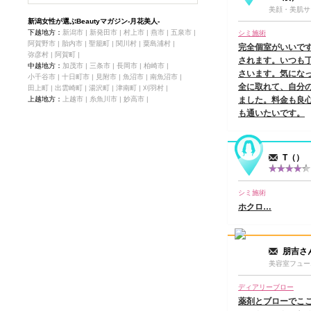
体重-8.4kg/体脂肪-6.2%/ウエスト-8.7c
美顔・美肌サ
m/下腹部-16.3cm/太もも-7.4cm ＊疑
新潟女性が選ぶBeautyマガジン-月花美人-
問に思ったことはいつもきちんと聞い
下越地方：
新潟市 |
新発田市 |
村上市 |
燕市 |
五泉市 |
シミ施術
て答えてくださったので、体重が減ら
阿賀野市 |
胎内市 |
聖籠町 |
関川村 |
粟島浦村 |
完全個室がいいで
ない時があっても、慌てずに続けるこ
弥彦村 |
阿賀町 |
とができました。…
されます。いつも
中越地方：
加茂市 |
三条市 |
長岡市 |
柏崎市 |
総合
★★★★★
さいます。気にな
小千谷市 |
十日町市 |
見附市 |
魚沼市 |
南魚沼市 |
全に取れて、自分
田上町 |
出雲崎町 |
湯沢町 |
津南町 |
刈羽村 |
2017.12.04
上越地方：
上越市 |
糸魚川市 |
妙高市 |
ました。料金も良
夢花-YuMeKa-
の口コミ
も通いたいです。
【モニター結果】体重-3.2kg/体脂肪-3.
5%/皮下脂肪-2.2%/内臓脂肪レベル-0.
5 食べながらダイエットできるのは食
べることが好きな私にはピッタリでし
T
（）
た。先生の言われる通りにしていれば
★★★★
確実に体重・体脂肪が減って嬉しいで
す。（殆んどストレスなく！）…
シミ施術
総合
★★★★★
ホクロ…
美容室フューエル
の口コミ
定期的（3〜4ヶ月に1回）に縮毛矯正
かけているのに、ダメージ最小限で、
朋吉さ
綺麗で自然なストレートになれます。
美容室フュー
総合
★★★★★
ディアリーブロー
2017.11.17
薬剤とブローでこ
◆フェイシャル/POP-ESTHE LIANGE