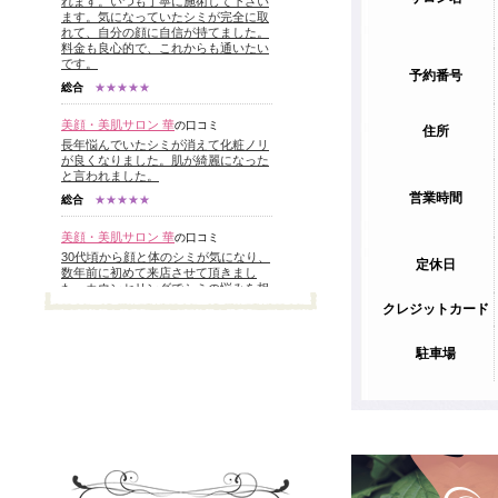
れます。いつも丁寧に施術して下さい
ます。気になっていたシミが完全に取
れて、自分の顔に自信が持てました。
料金も良心的で、これからも通いたい
です。
予約番号
総合
★★★★★
美顔・美肌サロン 華
の口コミ
住所
長年悩んでいたシミが消えて化粧ノリ
が良くなりました。肌が綺麗になった
と言われました。
営業時間
総合
★★★★★
美顔・美肌サロン 華
の口コミ
30代頃から顔と体のシミが気になり、
定休日
数年前に初めて来店させて頂きまし
た。カウンセリングでシミの悩みを相
談し、今は１～２ヶ月に１回の施術で
クレジットカード
お世話になっております。今ではほと
んどのシミが目立たなくなりました。
以前では考えられなかったファンデー
駐車場
ションなしでも外出できるようにな
り、腕のシミを気にせず、数年ぶりに
ノースリーブの服を買って着ることが
できたのが大変嬉しかったです。洋服
を選ぶのが楽しくなりました。
総合
★★★★★
美顔・美肌サロン 華
の口コミ