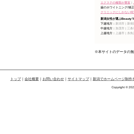
エクステの種類が豊富
|
歯のホワイトニング/矯正
クリニックにしかない特別
新潟女性が選ぶBeauty
下越地方：
新潟市 |
新発田
中越地方：
加茂市 |
三条市
上越地方：
上越市 |
糸魚川
※本サイトのデータの無
トップ
｜
会社概要
｜
お問い合わせ
｜
サイトマップ
｜
新潟でホームページ制作
Copyright © 2026