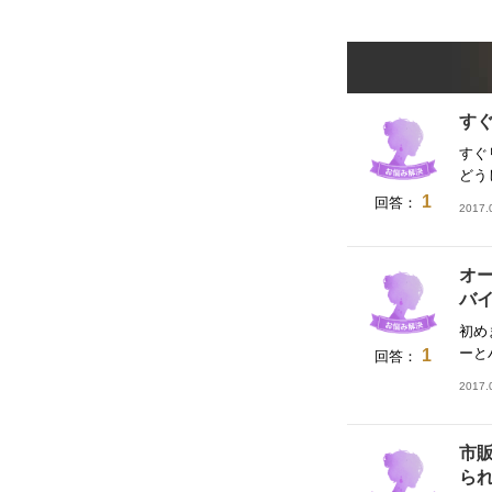
んでる？と恥ずかしかったのですが、
髪が蘇り、自慢になりました…
総合
★★★★
2017/5/2
美容室フューエル
の口コミ
す
まず丁寧しっかりとしたカウンセリン
グをして頂いて、ディアリーブローに
すぐ
ついて詳しく説明して頂いたので安
どう
心、納得して施術を受けられました。
1
仕上がりはふんわりやわらかい手触り
回答：
2017
で、毎日の手入れがすごく楽です。確
かに、今までのアイロンでの縮毛矯正
に比べて髪の傷みが軽減されていると
実感できまました。くせ毛とパサ…
オ
総合
★★★★★
バ
美容室フューエル
の口コミ
初め
ディアリーブローの施術をするように
ーと
1
回答：
なり、数年経ちます。年に1～2回程度
で髪が傷まずストレートを保てるの
2017
で、日頃の手入れや毎日のセットも楽
です。 年に何度も縮毛矯正をかけて髪
が傷むことに悩んでいる方は、一度試
市
すと結果に満足出来ると思います。…
ら
総合
★★★★★