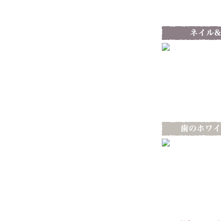
ディアリーブローですが、とても自然
な仕上がりで、手触りも良く、大変満
足しております。…
総合
★★★★★
2016/6/11
Bien -美縁-
の口コミ
初めてのまつ毛エクステだったので不
安でしたがとっても綺麗にしてもらい
ました…
総合
★★★★★
2016/05/07
ヴァン・ベール上越店
の口コミ
ウェスト周りがくびれた しっかりとほ
ぐされて、脚が軽くなった…
総合
★★★★★
2016/04/11
ヴァン・ベール上越店
の口コミ
余裕がある方はぜひ継続して通ってほ
しい。 希望の身体に近づきますよ。
…
総合
★★★★★