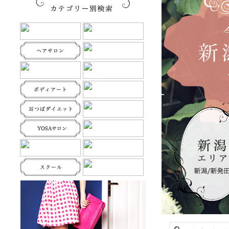
子供の頃からホクロが出来やすく、自
分の顔を鏡で見てはため息をついて悩
んでいました。時には気に入らない写
真を捨てることも…。大人になり結婚
が決まった時、結婚式だけはどうして
も自信を持って迎えたいと思ったこと
をきっかけに来店しました。長年の悩
みが消え、安心して大切な日を過ごす
ことができました。いつも優し…
総合
★★★★
美顔・美肌サロン 華
の口コミ
メイクが楽になってきました(＾∀＾)
先生がとても親切で優しくて、すごく
安心できます♪…
総合
★★★★★
美容室フューエル
の口コミ
薬剤とブローでここまでナチュラルに
ストレートになることに驚きました。
カラーをオススメで軽く決めたのです
が、ただのピンクではなく、オシャレ
なグラデーションにして頂けて、今の
トレンドをおさえた上、髪に優しいと
いうのが、今後の髪の変化に期待が持
てます。 ありがとうございました。
総合
★★★★★