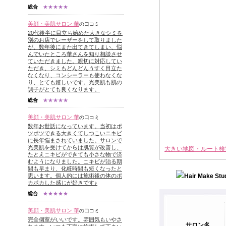
総合
★★★★★
美顔・美肌サロン 華
の口コミ
20代後半に目立ち始めた大きなシミを
別のお店でレーザーをして取りました
が、数年後にまた出てきてしまい、悩
んでいたところ華さんを知り相談させ
ていただきました。親切に対応してい
ただき、シミもどんどんうすく目立た
なくなり、コンシーラーも使わなくな
り、とても嬉しいです。光美肌も肌の
調子がとても良くなります。
総合
★★★★★
美顔・美肌サロン 華
の口コミ
数年お世話になっています。当初はポ
ツポツできる大きくてしつこいニキビ
に長年悩まされていました。サロンで
光美肌を受けてからは肌質が改善し、
大きい地図・ルート検
たとえニキビができても小さな物で済
むようになりました。ニキビが治る期
間も早まり、化粧時間も短くなったと
思います。個人的には施術後の体のポ
カポカした感じが好きです♪
総合
★★★★★
美顔・美肌サロン 華
の口コミ
完全個室がいいです。雰囲気もいやさ
サロン名