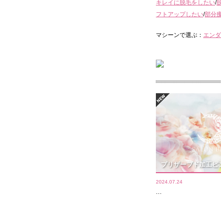
キレイに脱毛をしたい
/
フトアップしたい
/
部分
マシーンで選ぶ：
エンダ
プリザーブド加工ピ
2024.07.24
...