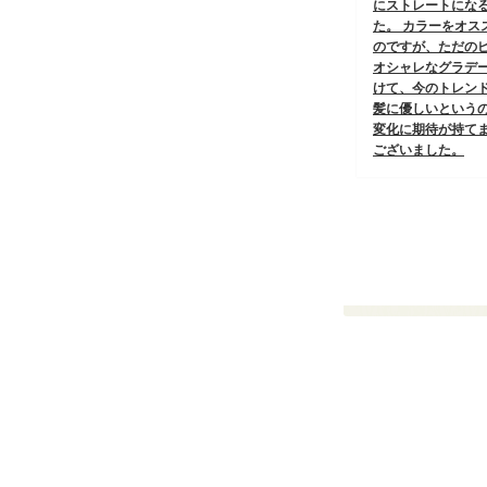
にストレートにな
L（ポップ エステ リアンジェル）
た。 カラーをオス
の口コミ
のですが、ただの
いままで受けた中で自宅でシャンプー
した後 一番の艶とサラサラ感がで
オシャレなグラデ
す。…
けて、今のトレン
総合
★★★★★
髪に優しいという
変化に期待が持てま
2017.09.05
ございました。
夢花-YuMeKa-
の口コミ
夢花さんへ行った時は、全部説明しな
くてもオーナーさんが気持ちをわかっ
てくれて、本当にうれしかった。前に
エステに行った時は、コースを勧めら
れるだけでキツかったので。夢花さん
は、そうではなくて、今どんな生活サ
イクルなのかよく聞いてくれて、無理
のないスケジュールを立ててくれた
り、本当に親身になってくれてい…
総合
★★★★★
2017.6.9
美容室フューエル
の口コミ
こんな風になりたい！と思っていた以
上の仕上がり。艶はもちろん、手触
り、櫛通り、大満足です。 こんなに丁
寧に説明をうけたことも無く、理解で
き、安心しました。 なんでこんなに痛