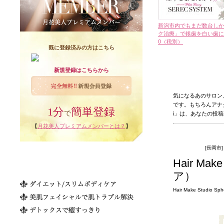
新潟市内でもまだ数台しか
ク治療」で銀歯を白い歯にチェ
0（税別）
既に登録済みの方はこちら
新規登録はこちらから
気になるあのサロン
です。もちろんアナ
1分
簡単登録
で
i」は、あなたの投
【
月花美人プレミアムメンバーとは？
】
ヘアサロン
[長岡市]
Hair Mak
ア）
Hair Make Studio