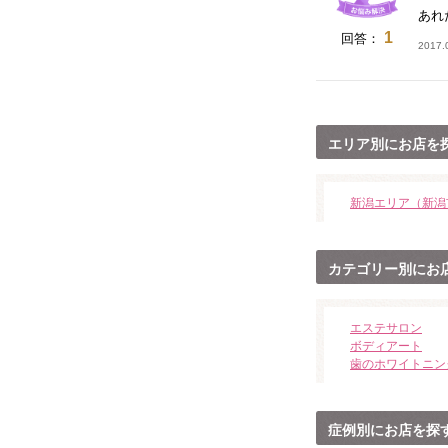
あれ
ヴァンベール燕三条
の口コミ
1
お手入れが終わってすぐに肌が明るく
回答：
2017
なって透明感が出たことを実感できま
した。 肌も柔らかくなり大満足でし
た。
総合
★★★★★
ヴァン・ベール新潟店
の口コミ
エリア別にお店を
気になっていたシミが薄くなりまし
た！肌色がきれいに見えました！！
総合
★★★★★
新潟エリア（新潟
美容室フューエル
の口コミ
終わったあとは視界がスッキリしまし
た
カテゴリー別にお
総合
★★★★★
夢花-YuMeKa-
の口コミ
今まではダイエットをしてはリバウン
エステサロン
ドばかりの繰り返しでした。でもこち
ボディアート
らに通うようになり、糖質を抑え食事
歯のホワイトニン
をすることでストレスなく痩せること
ができました。とても嬉しかったです
し驚きました。先生の的確なアドバイ
スもあったので、一人で悩むこともな
くダイエットできたと思います。
症例別にお店を探
総合
★★★★★