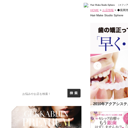
Hair Make Studio Sph
HOME
>
お店情報
> ◆長岡市/
Hair Make Studio
!「アクアシステム」￥100,000～